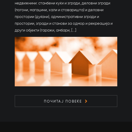
недвижнини: станбени куќи и згради, деловни згради
(погони, магацини, хали и стоваришта) и деловни
простории (дуќани), административни згради и
простории, згради и станови за одмор и рекреација и
други објекти (гаражи, амбари, [...]
ПОЧИТАЈ ПОВЕЌЕ