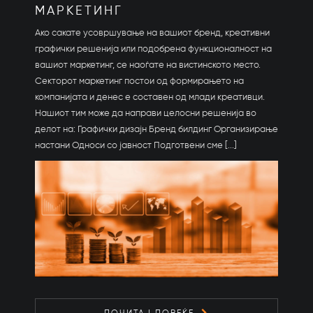
МАРКЕТИНГ
Ако сакате усовршување на вашиот бренд, креативни
графички решенија или подобрена функционалност на
вашиот маркетинг, се наоѓате на вистинското место.
Секторот маркетинг постои од формирањето на
компанијата и денес е составен од млади креативци.
Нашиот тим може да направи целосни решенија во
делот на: Графички дизајн Бренд билдинг Организирање
настани Односи со јавност Подготвени сме [...]